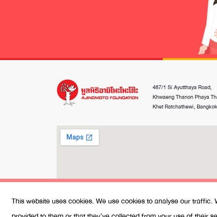
487/1 Si Ayutthaya Road,
Khwaeng Thanon Phaya Tha
Khet Ratchathewi, Bangko
This website uses cookies. We use cookies to analyse our traffic. 
provided to them or that they’ve collected from your use of their 