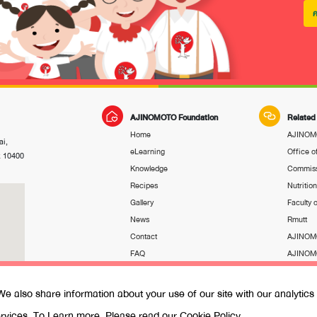
ค
AJINOMOTO Foundation
Related
Home
AJINOMO
i,
eLearning
Office o
k 10400
Knowledge
Commiss
Recipes
Nutritio
Gallery
Faculty
News
Rmutt
Contact
AJINOMO
FAQ
AJINOMO
Terms and Conditions
AJINOMO
Privacy Note
We also share information about your use of our site with our analytic
Cookies Policy
services. To Learn more, Please read our
Cookie Policy