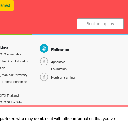
ลิกเลย!
Back to top
 Links
Follow us
TO Foundation
f the Basic Education
Ajinomoto
ion
Foundation
n, Mahidol University
Nutrition training
 of Home Economics
TO Thailand
TO Global Site
TO Global Story
s partners who may combine it with other information that you’ve