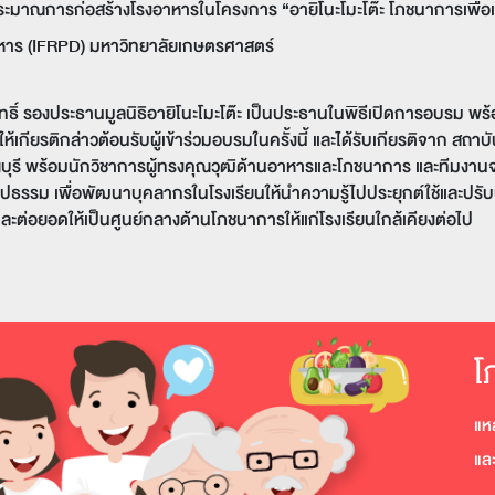
ะมาณการก่อสร้างโรงอาหารในโครงการ “อายิโนะโมะโต๊ะ โภชนาการเพื่อเด
หาร (IFRPD) มหาวิทยาลัยเกษตรศาสตร์
ิทธิ์ รองประธานมูลนิธิอายิโนะโมะโต๊ะ เป็นประธานในพิธีเปิดการอบรม พร้
เกียรติกล่าวต้อนรับผู้เข้าร่วมอบรมในครั้งนี้ และได้รับเกียรติจาก ส
รี พร้อมนักวิชาการผู้ทรงคุณวุฒิด้านอาหารและโภชนาการ และทีมงานจาก
ปธรรม เพื่อพัฒนาบุคลากรในโรงเรียนให้นำความรู้ไปประยุกต์ใช้และปรับ
ต่อยอดให้เป็นศูนย์กลางด้านโภชนาการให้แก่โรงเรียนใกล้เคียงต่อไป
โ
แห
แล