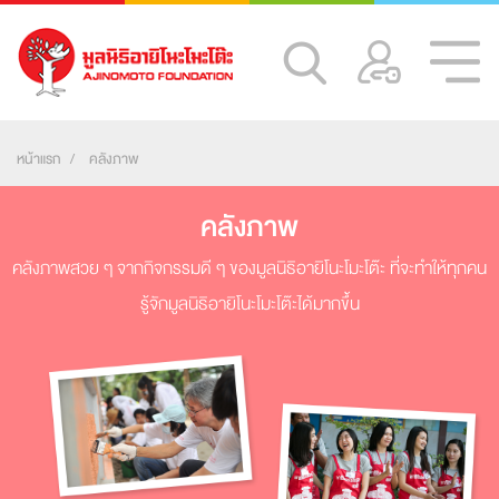
หน้าแรก
คลังภาพ
คลังภาพ
คลังภาพสวย ๆ จากกิจกรรมดี ๆ ของมูลนิธิอายิโนะโมะโต๊ะ ที่จะทำให้ทุกคน
รู้จักมูลนิธิอายิโนะโมะโต๊ะได้มากขึ้น