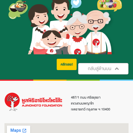
คลิกเลย!
กลับสู่ด้านบน
487/1 ถนน ศรีอยุธยา
แขวงถนนพญาไท
เขตราชเทวี กรุงเทพ ฯ 10400