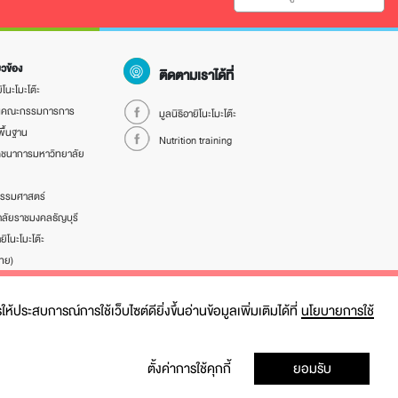
่ยวข้อง
ติดตามเราได้ที่
ิโนะโมะโต๊ะ
นคณะกรรมการการ
มูลนิธิอายิโนะโมะโต๊ะ
พื้นฐาน
Nutrition training
ภชนาการมหาวิทยาลัย
รรมศาสตร์
ลัยราชมงคลธัญบุรี
ยิโนะโมะโต๊ะ
ทย)
ายิโนะโมะโต๊ะ โกลบอล
ายิโนะโมะโต๊ะ โกลบอล ส
้ประสบการณ์การใช้เว็บไซต์ดียิ่งขึ้นอ่านข้อมูลเพิ่มเติมได้ที่
นโยบายการใช้
ตั้งค่าการใช้คุกกี้
ยอมรับ
© สงวนลิขสิทธิ์ 2562 มูลนิธิอายิโนะโมะโต๊ะ