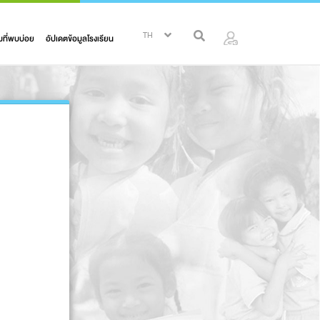
ที่พบบ่อย
อัปเดตข้อมูลโรงเรียน