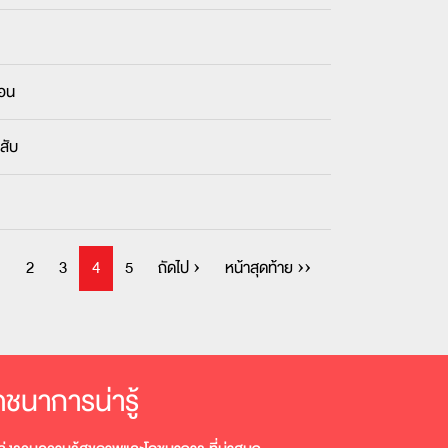
่อน
งสับ
1
2
3
4
5
ถัดไป ›
หน้าสุดท้าย ››
ภชนาการน่ารู้