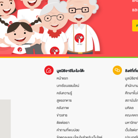
แห
แล
ค
มูลนิธิอายิโนะโมะโต๊ะ
ลิงค์ที่เกี
หน้าแรก
มูลนิธิอาย
บทเรียนออนไลน์
สำนักงา
คลังความรู้
ศึกษาขั้น
สูตรอาหาร
สถาบันโ
คลังภาพ
มหิดล
ข่าวสาร
คณะคหก
ติดต่อเรา
มหาวิทยา
คำถามที่พบบ่อย
เว็บไซต์อา
ข้อตกลงและเงื่อนไขสำหรับเว็บไซต์
(ประเทศไ