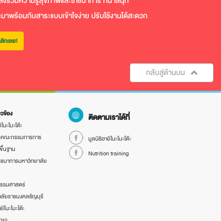
ล่งรวมความรู้สุขภาพและโภชนาการ ที่น่าสนุก
ะมาพร้อมกับสาระแบบเข้าใจง่าย ปรับใช้งานได้สะดวก
ลิกเลย!
กลับสู่ด้านบน
่ยวข้อง
ติดตามเราได้ที่
ิโนะโมะโต๊ะ
นคณะกรรมการการ
มูลนิธิอายิโนะโมะโต๊ะ
พื้นฐาน
Nutrition training
ภชนาการมหาวิทยาลัย
รรมศาสตร์
ลัยราชมงคลธัญบุรี
ยิโนะโมะโต๊ะ
ทย)