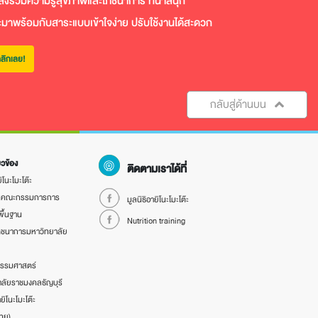
ล่งรวมความรู้สุขภาพและโภชนาการ ที่น่าสนุก
ะมาพร้อมกับสาระแบบเข้าใจง่าย ปรับใช้งานได้สะดวก
ลิกเลย!
กลับสู่ด้านบน
่ยวข้อง
ติดตามเราได้ที่
ิโนะโมะโต๊ะ
นคณะกรรมการการ
มูลนิธิอายิโนะโมะโต๊ะ
พื้นฐาน
Nutrition training
ภชนาการมหาวิทยาลัย
รรมศาสตร์
ลัยราชมงคลธัญบุรี
ยิโนะโมะโต๊ะ
ทย)