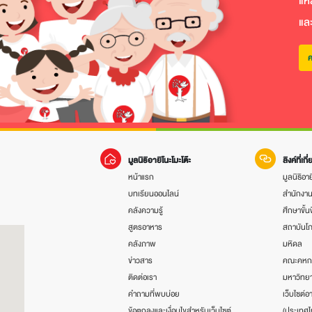
แห
แล
ค
มูลนิธิอายิโนะโมะโต๊ะ
ลิงค์ที่เกี
หน้าแรก
มูลนิธิอาย
บทเรียนออนไลน์
สำนักงา
คลังความรู้
ศึกษาขั้น
สูตรอาหาร
สถาบันโ
คลังภาพ
มหิดล
ข่าวสาร
คณะคหก
ติดต่อเรา
มหาวิทยา
คำถามที่พบบ่อย
เว็บไซต์อา
ข้อตกลงและเงื่อนไขสำหรับเว็บไซต์
(ประเทศไ