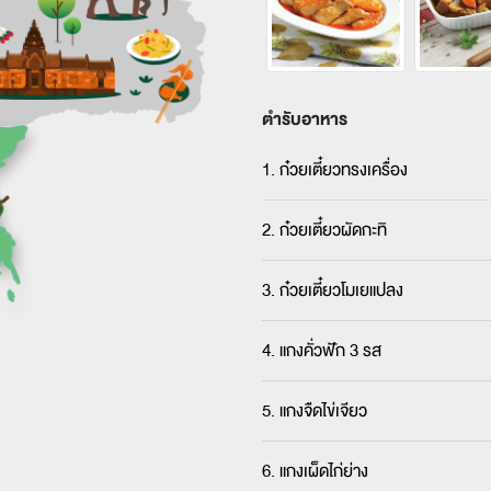
ตำรับอาหาร
1. ก๋วยเตี๋ยวทรงเครื่อง
2. ก๋วยเตี๋ยวผัดกะทิ
3. ก๋วยเตี๋ยวโมเยแปลง
4. แกงคั่วฟัก 3 รส
5. แกงจืดไข่เจียว
6. แกงเผ็ดไก่ย่าง