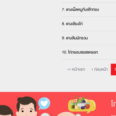
7. แกงเผ็ดหมูกับฟักทอง
8. แกงเลียงไก่
9. แกงส้มผักรวม
10. ไก่กรอบซอสแครอท
‹‹ หน้าเเรก
‹ ก่อนหน้า
โ